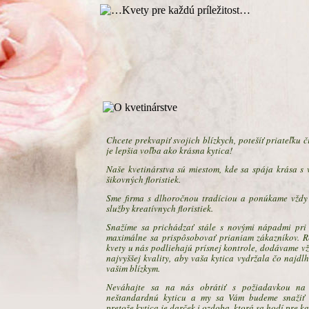
Chcete prekvapiť svojich blízkych, potešíť priateľku 
je lepšia voľba ako krásna kytica!
Naše kvetinárstva sú miestom, kde sa spája krása 
šikovných floristiek.
Sme firma s dlhoročnou tradíciou a ponúkame vždy 
služby kreatívnych floristiek.
Snažíme sa prichádzať stále s novými nápadmi pri 
maximálne sa prispôsobovať prianiam zákazníkov. R
kvety u nás podliehajú prísnej kontrole, dodávame vž
najvyššej kvality, aby vaša kytica vydržala čo najdlh
vašim blízkym.
Neváhajte sa na nás obrátiť s požiadavkou na
neštandardnú kyticu a my sa Vám budeme snažiť v
pretože kytica je darček i ozdoba, ktorá sa hodí pre ka